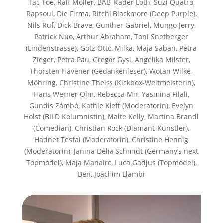
Tac Toe, Ralf Möller, BAB, Kader Loth, Suzi Quatro,
Rapsoul, Die Firma, Ritchi Blackmore (Deep Purple),
Nils Ruf, Dick Brave, Gunther Gabriel, Mungo Jerry,
Patrick Nuo, Arthur Abraham, Toni Snetberger
(Lindenstrasse), Götz Otto, Milka, Maja Saban, Petra
Zieger, Petra Pau, Gregor Gysi, Angelika Milster,
Thorsten Havener (Gedankenleser), Wotan Wilke-
Möhring, Christine Theiss (Kickbox-Weltmeisterin),
Hans Werner Olm, Rebecca Mir, Yasmina Filali,
Gundis Zámbó, Kathie Kleff (Moderatorin), Evelyn
Holst (BILD Kolumnistin), Malte Kelly, Martina Brandl
(Comedian), Christian Rock (Diamant-Künstler),
Hadnet Tesfai (Moderatorin), Christine Hennig
(Moderatorin), Janina Delia Schmidt (Germany’s next
Topmodel), Maja Manairo, Luca Gadjus (Topmodel),
Ben, Joachim Llambi