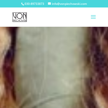
030-89733873
info@vonpiechowski.com