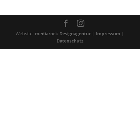
Website:
mediarock Designagentur
|
Impressum
|
Datenschutz